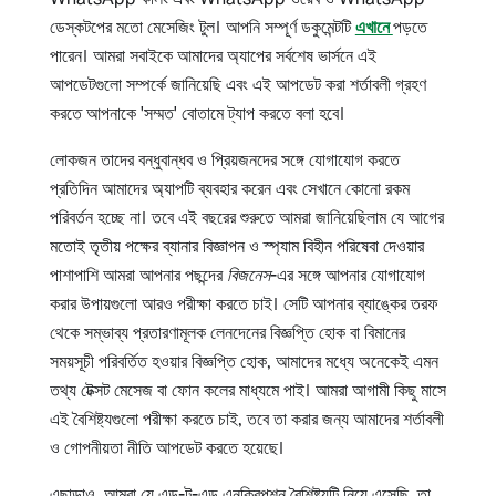
ডেস্কটপের মতো মেসেজিং টুল। আপনি সম্পূর্ণ ডকুমেন্টটি
এখানে
পড়তে
পারেন। আমরা সবাইকে আমাদের অ্যাপের সর্বশেষ ভার্সনে এই
আপডেটগুলো সম্পর্কে জানিয়েছি এবং এই আপডেট করা শর্তাবলী গ্রহণ
করতে আপনাকে 'সম্মত' বোতামে ট্যাপ করতে বলা হবে।
লোকজন তাদের বন্ধুবান্ধব ও প্রিয়জনদের সঙ্গে যোগাযোগ করতে
প্রতিদিন আমাদের অ্যাপটি ব্যবহার করেন এবং সেখানে কোনো রকম
পরিবর্তন হচ্ছে না। তবে এই বছরের শুরুতে আমরা জানিয়েছিলাম যে আগের
মতোই তৃতীয় পক্ষের ব্যানার বিজ্ঞাপন ও স্প্যাম বিহীন পরিষেবা দেওয়ার
পাশাপাশি আমরা আপনার পছন্দের
বিজনেস
-এর সঙ্গে আপনার যোগাযোগ
করার উপায়গুলো আরও পরীক্ষা করতে চাই। সেটি আপনার ব্যাঙ্কের তরফ
থেকে সম্ভাব্য প্রতারণামূলক লেনদেনের বিজ্ঞপ্তি হোক বা বিমানের
সময়সূচী পরিবর্তিত হওয়ার বিজ্ঞপ্তি হোক, আমাদের মধ্যে অনেকেই এমন
তথ্য টেক্সট মেসেজ বা ফোন কলের মাধ্যমে পাই। আমরা আগামী কিছু মাসে
এই বৈশিষ্ট্যগুলো পরীক্ষা করতে চাই, তবে তা করার জন্য আমাদের শর্তাবলী
ও গোপনীয়তা নীতি আপডেট করতে হয়েছে।
এছাড়াও, আমরা যে এন্ড-টু-এন্ড এনক্রিপশন বৈশিষ্ট্যটি নিয়ে এসেছি, তা