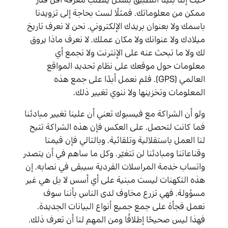
ممكن من معلوماتك. فمثلًا لست بحاجة إلى تزويدنا
باسمك ولا بعنوان بريدك الإلكتروني. نحن لا نعرف تاريخ
ميلادك ولا عنوانك ولا مكان عملك. لا نعرف ماذا يروق
لك ولا ما تبحث عنه على الإنترنت ولا نجمع أي
معلومات حول موقعك على نظام تحديد المواقع
العالمي (GPS). فلم نعمل أبدًا على جمع هذه
المعلومات وتخزينها ولا ننوي تغيير ذلك.
ولو أن الشراكة مع فيسبوك تعني أن علينا تغيير مبادئنا
فما كانت لتحصل. على العكس فإن هذه الشراكة تتيح
لنا العمل باستقلالية وتلقائية. وبالتالي فإن قيمنا
وقناعاتنا ومبادئنا لن تتغيّر. وكل ما ساهم في أن يتصدر
واتساب خدمة المراسلات الفردية سيبقى في نصابه. إن
هذه التكهنات ليست مبنية على أي أسس لا بل هي غير
مسؤولة. فهي تزرع مخاوف لدى الناس بأننا سوف
نعمل فجأة على جمع جميع أنواع البيانات الجديدة.
فهذا ليس صحيحًا إطلاقًا ومن المهم لنا أن تعرف ذلك.