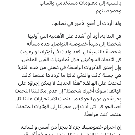
بالنسبة إلى معلومات مستخدمي واتساب
وخصوصيتهم.
ولذا أردت أن أضع الأمور في نصابها.
في البداية، أود أن أشدد على الأهمية التي أوليها
شخصيًا إلى مبدأ خصوصية التواصل. هذه مسألة
شخصية بالنسبة لي. فقد ولدت في أوكرانيا وترعرعت
في الاتحاد السوفيتي خلال ثمانينيات القرن الماضي.
وإن إحدى الذكريات الراسخة في ذهني من هذه الفترة
هي جملة كانت والدتي غالبًا ما ترددها عندما كانت
تتحدث على الهاتف: "هذا الحديث لا يمكن إجراؤه على
الهاتف؛ سوف أخبرك شخصيًا." إن عدم إمكانيتنا التحدث
بحرية من دون الخوف من تنصت الاستخبارات علينا كان
أحد الحوافز التي أدت إلى هجرتنا إلى الولايات المتحدة
عندما كنت مراهقًا.
إن احترام خصوصيتك جزء لا يتجزأ من أسس واتساب،
حيث إننا بنينا التطبيق بشكل يتطلب معرفة أقل قدر