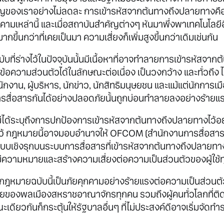
ของเราอย่างไม่ลดละ การเข้ารหัสจากต้นทางถึงปลายทางคือหนึ
ุกคามเหล่านี้ และเมื่อสถาบันสำคัญต่างๆ หันมาพึ่งพาเทคโนโลยี
ึ้นกว่าที่เคยเป็นมา ความเสี่ยงก็เพิ่มสูงขึ้นกว่าเดิมเช่นกัน
บที่ร่างไว้ในปัจจุบันนั้นมีเนื้อหาที่อาจทำลายการเข้ารหัสจา
อความส่วนตัวได้ในลักษณะต่อเนื่อง เป็นวงกว้าง และทั่วถึง ไม่
งาน, ผู้บริหาร, นักข่าว, นักสิทธิมนุษยชน และแม้แต่นักการเม
สื่อสารกันได้อย่างปลอดภัยนั้นถูกบ่อนทำลายลงอย่างร้ายแ
่ได้ระบุถึงการปกป้องการเข้ารหัสจากต้นทางถึงปลายทางไว้อย
นไว้ กฎหมายนี้อาจมอบอำนาจให้ OFCOM (สำนักงานการสื่อสาร
บเชิงรุกบนระบบการสื่อสารที่เข้ารหัสจากต้นทางถึงปลายทาง
ีความหมายและสร้างความเสี่ยงต่อความเป็นส่วนตัวของผู้ใช้
างกฎหมายฉบับนี้เป็นภัยคุกคามอย่างร้ายแรงต่อความเป็นส่วน
องพลเมืองสหราชอาณาจักรทุกคน รวมถึงผู้คนทั่วโลกที่ติด
ียวกันก็กระตุ้นให้รัฐบาลอื่นๆ ที่ไม่ประสงค์ดีอาจเริ่มจัด