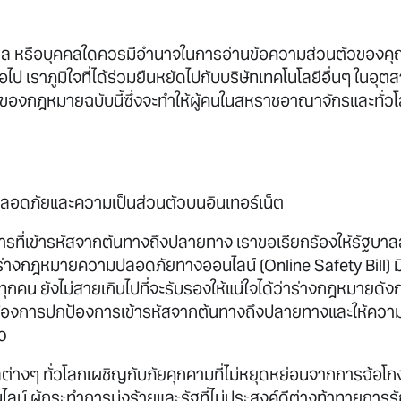
ัฐบาล หรือบุคคลใดควรมีอำนาจในการอ่านข้อความส่วนตัวของค
อไป เราภูมิใจที่ได้ร่วมยืนหยัดไปกับบริษัทเทคโนโลยีอื่นๆ ใน
ดของกฎหมายฉบับนี้ซึ่งจะทำให้ผู้คนในสหราชอาณาจักรและทั่
ปลอดภัยและความเป็นส่วนตัวบนอินเทอร์เน็ต
ารที่เข้ารหัสจากต้นทางถึงปลายทาง เราขอเรียกร้องให้รัฐ
่ร่างกฎหมายความปลอดภัยทางออนไลน์ (Online Safety Bill) ม
คน ยังไม่สายเกินไปที่จะรับรองให้แน่ใจได้ว่าร่างกฎหมายดั
าต้องการปกป้องการเข้ารหัสจากต้นทางถึงปลายทางและให้ควา
ว
าลต่างๆ ทั่วโลกเผชิญกับภัยคุกคามที่ไม่หยุดหย่อนจากการฉ้อ
ลน์ ผู้กระทำการมุ่งร้ายและรัฐที่ไม่ประสงค์ดีต่างท้าทายก