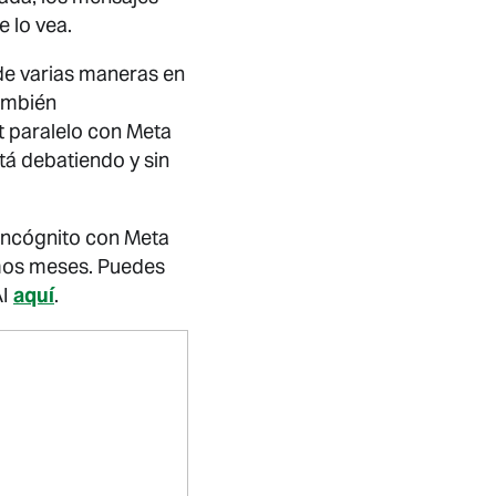
e lo vea.
de varias maneras en
ambién
t paralelo con Meta
tá debatiendo y sin
incógnito con Meta
imos meses. Puedes
AI
aquí
.