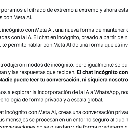
orporamos el cifrado de extremo a extremo y ahora es
s con Meta AI.
t incógnito con Meta AI, una nueva forma de mantener
as con la IA. El chat en incógnito, creado a partir de 
, te permite hablar con Meta AI de una forma que es invi
ntrodujeron modos de incógnito, pero igualmente se pu
an y las respuestas que reciben.
El chat incógnito con
Nadie puede leer tu conversación, ni siquiera nosotr
 a explorar la incorporación de la IA a WhatsApp, n
cnología de forma privada y a escala global.
at incógnito con Meta AI, creas una conversación priv
Tus mensajes se procesan en un entorno seguro al que n
conversaciones no se guardan y, de forma predetermin