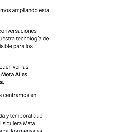
tamos ampliando esta
 conversaciones
nuestra tecnología de
sible para los
eden ver las
 Meta AI es
os
.
os centramos en
ada y temporal que
i siquiera Meta
ada, los mensajes