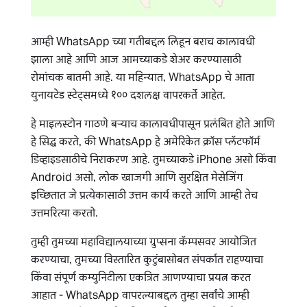
आम्ही WhatsApp च्या गतीबद्दल लिहून बराच कालावधी
झाला आहे आणि आज आमच्याकडे शेअर करण्‍यासाठी
रोमांचक बातमी आहे. या महिन्यात, WhatsApp चे आता
युनायटेड स्टेट्समध्ये १०० दशलक्ष वापरकर्ते आहेत.
हे माइलस्टोन गाठणे बर्‍याच कालावधीपासून प्रलंबित होते आणि
हे सिद्ध करते, की WhatsApp हे अमेरिकेत क्रॉस प्लॅटफॉर्म
डिव्हाइडसाठीचे निराकरण आहे. तुमच्याकडे iPhone असो किंवा
Android असो, लोक खाजगी आणि सुरक्षित मेसेजिंग
इच्छितात जे प्रत्येकासाठी उत्तम कार्य करते आणि आम्ही तेच
उत्तमरित्या करतो.
तुम्ही तुमच्या महाविद्यालयाच्या ग्रुप्सना कॅम्पसवर आयोजित
करण्‍याचा, तुमच्या विस्तारित कुटुंबासोबत संपर्कात राहण्याचा
किंवा संपूर्ण कम्युनिटीला एकत्रित आणण्‍याचा प्रयत्न करत
आहात - WhatsApp वापरल्याबद्दल तुम्हा सर्वांचे आम्ही