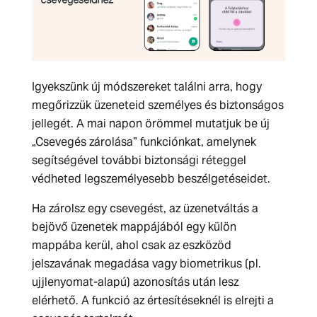
Igyekszünk új módszereket találni arra, hogy
megőrizzük üzeneteid személyes és biztonságos
jellegét. A mai napon örömmel mutatjuk be új
„Csevegés zárolása” funkciónkat, amelynek
segítségével további biztonsági réteggel
védheted legszemélyesebb beszélgetéseidet.
Ha zárolsz egy csevegést, az üzenetváltás a
bejövő üzenetek mappájából egy külön
mappába kerül, ahol csak az eszközöd
jelszavának megadása vagy biometrikus (pl.
ujjlenyomat-alapú) azonosítás után lesz
elérhető. A funkció az értesítéseknél is elrejti a