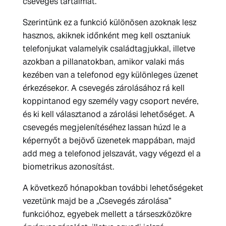
csevegés tartalmát.
Szerintünk ez a funkció különösen azoknak lesz
hasznos, akiknek időnként meg kell osztaniuk
telefonjukat valamelyik családtagjukkal, illetve
azokban a pillanatokban, amikor valaki más
kezében van a telefonod egy különleges üzenet
érkezésekor. A csevegés zárolásához rá kell
koppintanod egy személy vagy csoport nevére,
és ki kell választanod a zárolási lehetőséget. A
csevegés megjelenítéséhez lassan húzd le a
képernyőt a bejövő üzenetek mappában, majd
add meg a telefonod jelszavát, vagy végezd el a
biometrikus azonosítást.
A következő hónapokban további lehetőségeket
vezetünk majd be a „Csevegés zárolása”
funkcióhoz, egyebek mellett a társeszközökre