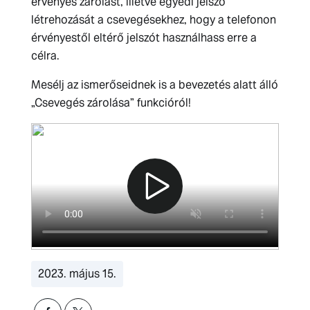
érvényes zárolást, illetve egyedi jelszó
létrehozását a csevegésekhez, hogy a telefonon
érvényestől eltérő jelszót használhass erre a
célra.
Mesélj az ismerőseidnek is a bevezetés alatt álló
„Csevegés zárolása” funkcióról!
2023. május 15.