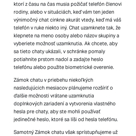
ktorí z času na čas musia požičať telefón členovi
rodiny, alebo v situáciách, keď vám ten jeden
výnimočný chat cinkne akurát vtedy, keď má váš
telefón v ruke niekto iný. Chat uzamknete tak, že
klepnete na meno osoby alebo názov skupiny a
vyberiete možnosť uzamknutia. Ak chcete, aby
sa tieto chaty ukázali, v schránke pomaly
potiahnite prstom nadol a zadajte heslo
telefónu alebo použite biometrické overenie.
Zámok chatu v priebehu niekoľkých
nasledujúcich mesiacov plánujeme rozšíriť o
ďalšie možnosti vrátane uzamknutia
doplnkových zariadení a vytvorenia vlastného
hesla pre chaty, aby ste mohli používať
jedinečné heslo, ktoré sa líši od hesla telefónu.
Samotný Zámok chatu však sprístupňujeme už