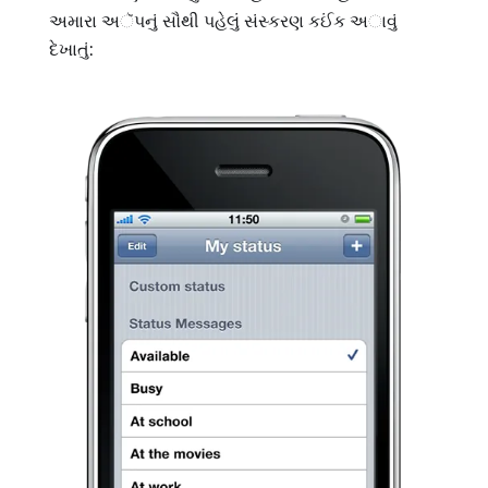
અમારા અૅપનું સૌથી પહેલું સંસ્કરણ કઈંક અાવું
દેખાતું: