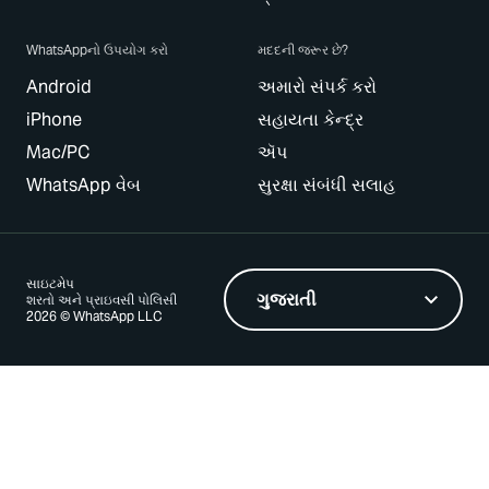
WhatsAppનો ઉપયોગ કરો
મદદની જરૂર છે?
Android
અમારો સંપર્ક કરો
iPhone
સહાયતા કેન્દ્ર
Mac/PC
ઍપ
WhatsApp વેબ
સુરક્ષા સંબંધી સલાહ
સાઇટમેપ
શરતો અને પ્રાઇવસી પોલિસી
2026 © WhatsApp LLC