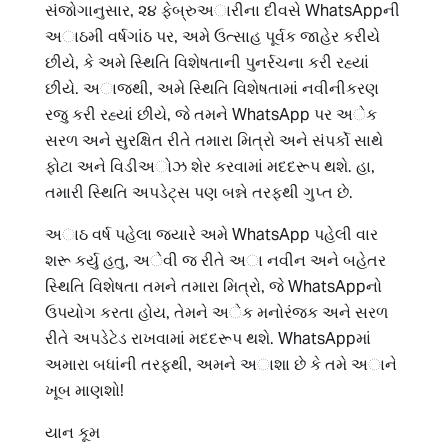
સંજોગાનુસાર, ૨૪ ફેબ્રુઅારીના દીવસે WhatsAppની
અાઠમી વર્ષગાંઠ પર, અમે ઉત્સાહ પૂર્વક જાહેર કરીયે
છીયે, કે અમે સ્થિતિ વિશેષતાની પુનર્રચના કરી રહ્યાં
છીયે. અાજથી, અમે સ્થિતિ વિશેષતામાં નવીનીકરણ
રજુ કરી રહ્યાં છીયે, જે તમને WhatsApp પર અેક
સરળ અને સુરક્ષિત રીતે તમારા મિત્રો અને સંપર્કો સાથે
ફોટા અને વિડીઅોઝ શેર કરવામાં મદદરૂપ થશે. હા,
તમારી સ્થિતિ અપડેટ્સ પણ બન્ને તરફથી ગુપ્ત છે.
અાઠ વર્ષ પહેલા જ્યારે અમે WhatsApp પહેલી વાર
શરૂ કર્યુ હતુ, અેવી જ રીતે અા નવીન અને બહેતર
સ્થિતિ વિશેષતા તમને તમારા મિત્રો, જે WhatsAppનો
ઉપયોગ કરતા હોય, તેમને અેક મનોરંજક અને સરળ
રીતે અપડેટેડ રાખવામાં મદદરૂપ થશે. WhatsAppમાં
અમારા બધાંની તરફથી, અમને અાશા છે કે તમે અાને
ખૂબ માણશો!
યાન કૂમ