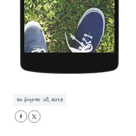
૨૦ ફેબ્રુઅારી, ૨૦૧૭