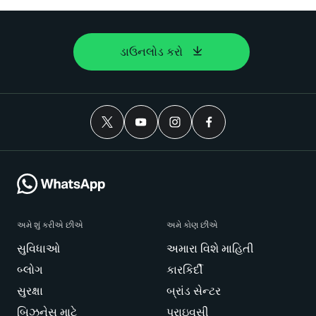
ડાઉનલોડ કરો
અમે શું કરીએ છીએ
અમે કોણ છીએ
સુવિધાઓ
અમારા વિશે માહિતી
બ્લોગ
કારકિર્દી
સુરક્ષા
બ્રાંડ સેન્ટર
બિઝનેસ માટે
પ્રાઇવસી