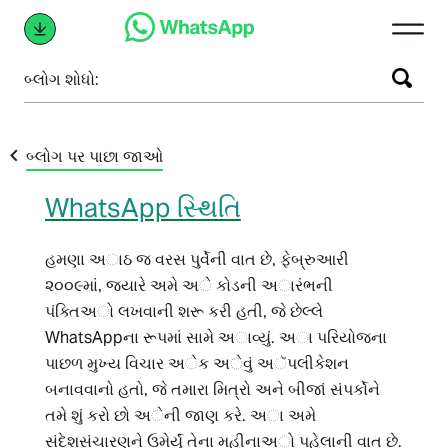
બ્લોગ શોધો:
બ્લોગ પર પાછા જાઓ
WhatsApp સ્થિતિ
હમણા અાઠ જ વરસ પુર્વેની વાત છે, ફેબ્રુઆરી
૨૦૦૯માં, જ્યારે અમે અે કોડની અારંભની
પંક્તિઅો લખવાની શરૂ કરી હતી, જે છેલ્લે
WhatsAppના રૂપમાં સામે અાવ્યું. અા પરિયોજના
પાછળ મુખ્ય વિચાર અેક અેવું અૅપલીકેશન
બનાવવાનો હતો, જે તમારા મિત્રો અને બીજાં સંપર્કોને
તમે શું કરો છો અેની જાણ કરે. અા અમે
સંદેશસંચારણને ઉમેર્યું તેના મહીનાઅો પહેલાની વાત છે.