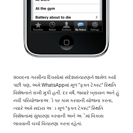
૨૦૦૯ના ગરમીના દિવસોમાં સંદેશસંચારણને શામેલ કર્યા
પછી પણ, અમે WhatsAppમાં મૂળ "ફક્ત ટેક્સ્ટ" સ્થિતિ
વિશેષતાને રાખી મુકી હતી. દર વર્ષે, જ્યારે બ્રાયન અને હું
નવી પરિયોજનાઅો પર કામ કરવાની યોજના કરતા,
ત્યારે અમે સદાય અા મૂળ "ફક્ત ટેક્સ્ટ" સ્થિતિ
વિશેષતામાં સુધારણા કરવાની અને અેમાં વિકાસ
લાવવાની ચર્ચા વિચારણા કરતા રહેતાં.