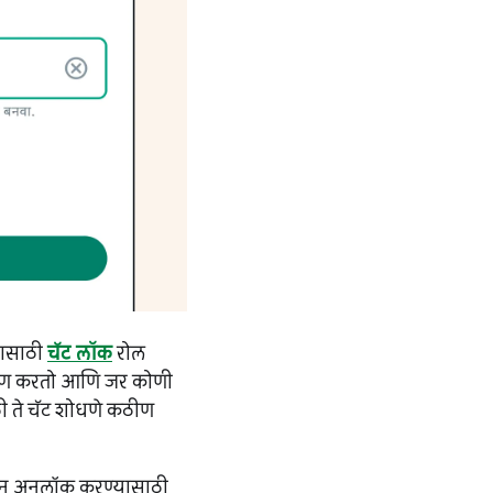
्यासाठी
चॅट लॉक
रोल
रक्षण करतो आणि जर कोणी
ी ते चॅट शोधणे कठीण
ा फोन अनलॉक करण्यासाठी