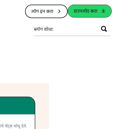
डाउनलोड करा
लॉग इन करा
ब्‍लॉग शोधा: