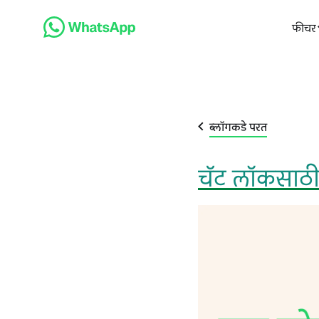
फीचर
ब्लॉगकडे परत
चॅट लॉकसाठी