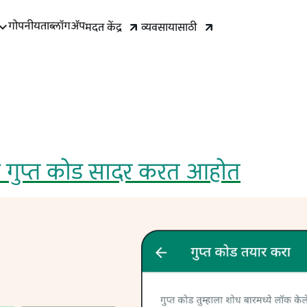
गोपनीयता
ब्‍लॉग
ॲप
मदत केंद्र
व्यवसायासाठी
 गुप्त कोड सादर करत आहोत