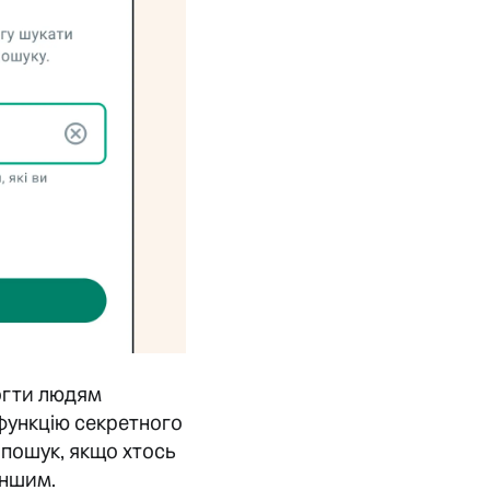
огти людям
 функцію секретного
 пошук, якщо хтось
іншим.