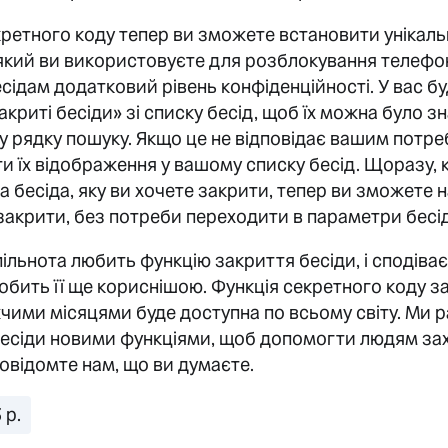
кретного коду тепер ви зможете встановити унікаль
, який ви використовуєте для розблокування телефо
ідам додатковий рівень конфіденційності. У вас б
криті бесіди» зі списку бесід, щоб їх можна було з
у рядку пошуку. Якщо це не відповідає вашим потре
 їх відображення у вашому списку бесід. Щоразу, 
а бесіда, яку ви хочете закрити, тепер ви зможете 
 закрити, без потреби переходити в параметри бесі
пільнота любить функцію закриття бесіди, і сподіва
обить її ще кориснішою. Функція секретного коду 
чими місяцями буде доступна по всьому світу. Ми 
бесіди новими функціями, щоб допомогти людям за
Повідомте нам, що ви думаєте.
 р.