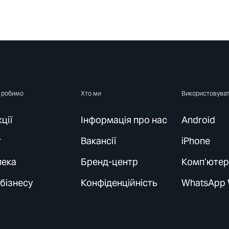
 робимо
Хто ми
Використовува
ції
Інформація про нас
Android
г
Вакансії
iPhone
пека
Бренд-центр
Комп’ютер
бізнесу
Конфіденційність
WhatsApp