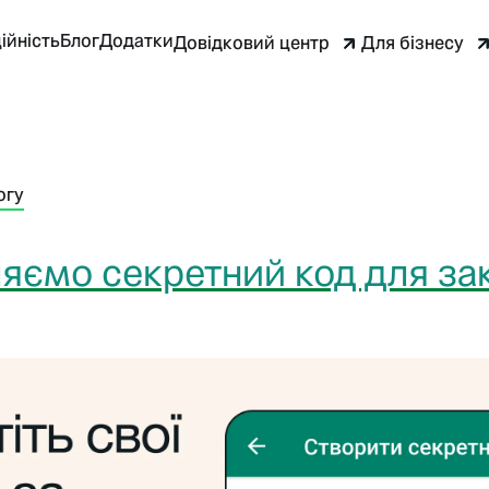
ійність
Блог
Додатки
Довідковий центр
Для бізнесу
огу
яємо секретний код для за