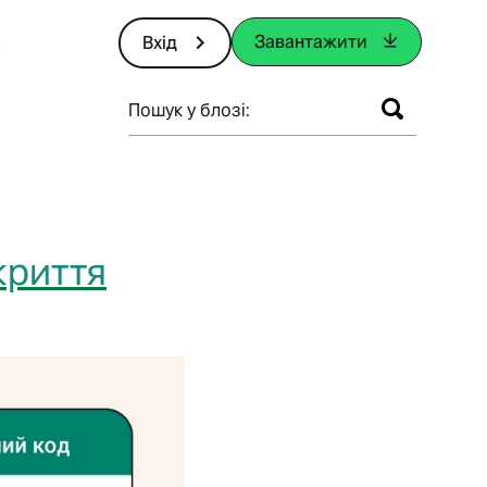
Завантажити
Вхід
Пошук у блозі:
криття