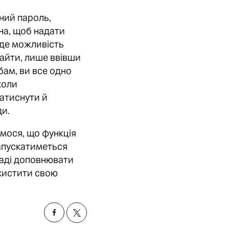
ний пароль,
на, щоб надати
уде можливість
найти, лише ввівши
бам, ви все одно
коли
натиснути й
ди.
ємося, що функція
запускатиметься
раді доповнювати
хистити свою