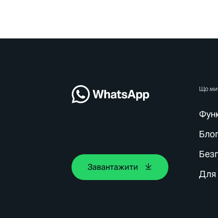
Що ми
Функ
Бло
Без
Завантажити
Для 