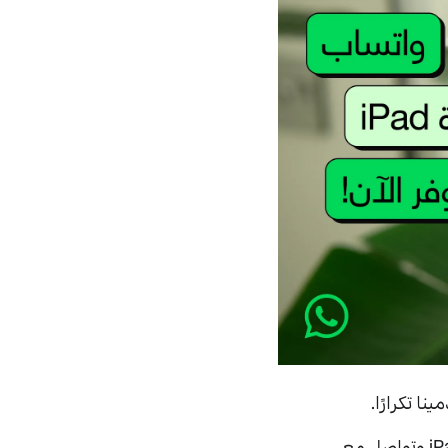
تمتع بجميع خصائص واتساب التي تفضلها على شاشة أكبر مع تطبيق واتساب لأجهزة iPad وتواصل مع