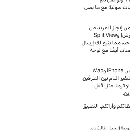
ات صوتية مع ما يصل
 تتمكن من إنجاز المزيد من
المهام. استمتع بخصائص تعدد المهام في iPadOS مثل Stage Manager* (منظم العرض) وSplit View
 وقت واحد، مما يتيح لك إرسال
ساب أيضًا مع لوحة
يستخدم واتساب لأجهزة iPad تقنيتنا الرائدة التي تدعم تعدد الأجهزة للمزامنة الكاملة بين iPhone وMac
ر التام بين الطرفين،
نوفرها، مثل قفل
ستماع إلى ملاحظاتكم وآرائكم. التطبيق
ر خاصية *Stage Manager (منظم العرض) على أجهزة iPad Pro بمعالج M4، وiPad Pro بحجم 12.9 بوصة (الجيل الثالث وما