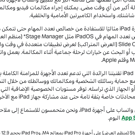
ة أكبر من أي وقت مضى. يمكنك إجراء مكالمات فيديو ومكالم
لقد جعلنا واتساب لأجهزة iPad مثاليًا للاستفادة من خصائص تعدد المهام حتى
(العرض المتقابل) وSlide Over (العرض المتراكب) لعرض تطبيقات متعددة في
ب أو البحث عن خيارات لرحلة جماعية أثناء المكالمة. يعمل وات
مع حماية رسائلك الشخصية ومكالماتك ووسائطك من خلال التشفي
 الجهاز الذي تراسله. توفر مستويات الخصوصية الإضافية التي 
ثات خاصة بثقة تامة حتى عند مشاركة جهاز iPad مع الآخرين.
هذه مجرد بداية لتطبيق واتساب على أجهزة iPad، ونحن متحمسون للا
App 
اليوم.
تتوف