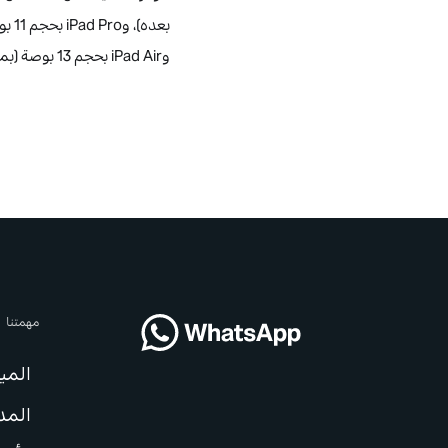
وiPad Air بحجم 13 بوصة (بمعالج M2 وما بعده).
مهمتنا
المي
المد