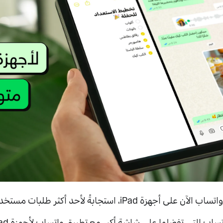
iP، استجابةً لأحد أكثر طلبات مستخدمينا تكرارًا.