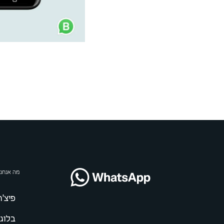
מה אנחנו
פיצ'ר
בלוג