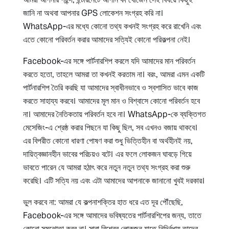
জানি না অথবা আপনার GPS লোকেশন সংগ্রহ করি না।
WhatsApp-এর মধ্যে কোনো তথ্য কখনই সংগ্রহ করে রাখেনি এবং
এতে কোনো পরিবর্তন করার আমাদের সত্যিই কোনো পরিকল্পনা নেই।
Facebook-এর সঙ্গে পার্টনারশিপ করলে যদি আমাদের মান পরিবর্তন
করতে হতো, তাহলে আমরা তা কখনই করতাম না। বরং, আমরা এমন একটি
পার্টনারশিপ তৈরি করছি যা আমাদের স্বাধীনভাবে ও স্বশাসিত ভাবে কাজ
করতে সাহায্য করবে। আমাদের মূল মান ও বিশ্বাসে কোনো পরিবর্তন হবে
না। আমাদের নৈতিকতায় পরিবর্তন হবে না। WhatsApp-কে ব্যক্তিগত
মেসেজিং-এ শ্রেষ্ঠ করার পিছনে যা কিছু ছিল, সব এখনও বজায় থাকবে।
এর বিপরীত কোনো ধারণা পোষণ করা শুধু ভিত্তিহীন বা অর্থহীনই নয়,
দায়িত্বজ্ঞানহীন ভাবের পরিচয়ও বটে। এর ফলে লোকজন ঘাবড়ে গিয়ে
ভাবতে পারেন যে আমরা হঠাৎ করে নতুন নতুন তথ্য সংগ্রহ করা শুরু
করেছি। এটি সত্যি নয় এবং এটা আমাদের আপনাকে জানানো খুবই দরকার।
ভুল করবে না: আমরা যে কল্পনাশক্তির হাত ধরে এত দূর পৌঁছেছি,
Facebook-এর সঙ্গে আমাদের ভবিষ্যতের পার্টনারশিপের জন্য, তাতে
কোনো সমঝোতা করব না। সারা বিশ্বের লোকজন যাতে নির্দ্বিধায় তাদের