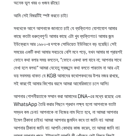
অনেক ভুল খবর ও গুজব রটছে।
আমি সেই বিষয়টিই স্পষ্ট করতে চাই।
সবথেকে আগে আপনাকে জানাতে চাই যে ব্যক্তিগত যোগাযোগ আমার
কাছে কতটা গুরুত্বপূর্ণ। আমার কাছে এটা খুব ব্যক্তিগত। আমার জন্ম
ইউক্রেনে আর ১৯৮০-র দশকে সোভিয়েত ইউনিয়নে বড় হয়েছি। সেই
সময়ের একটি কথা আমার সবচেয়ে বেশি মনে পড়ে, যখন আমার মা প্রায়শই
ফোনে কথা বলার সময় বলতেন, "ফোনে একথা বলা যাবে না; আপনার সাথে
দেখা হলে বলব।" আমরা যেহেতু স্বচ্ছন্দে কথা বলতে পারতাম না আর এই
ভয় সবসময় থাকত যে KGB আমাদের কথোপকথনের উপর নজর রাখছে,
সই কারণেই আমার কিশোর বয়সে আমরা আমেরিকাতে চলে আসি।
আপনার গোপনীয়তাকে সম্মান করা আমাদের DNA-এর মধ্যে রয়েছে এবং
WhatsApp তৈরি করার পিছনে প্রধান লক্ষ্য হলো আপনাকে যতটা
সম্ভব কম চেনা। আপনাকে না নিজের নাম দিতে হবে, না আমরা আপনার
ইমেল ঠিকানা চাইব। আমরা আপনার জন্মদিন কবে তা জানি না। আমরা
আপনার ঠিকানা জানি না। আপনি কোথায় কাজ করেন, তা আমরা জানি না।
আমরা আপনার পছন্দ, ইন্টারনেটে আপনি কী খোঁজেন সেই বিষয়ে কিছুই