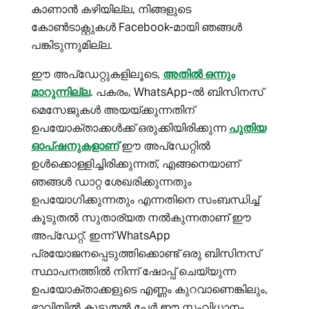
കാണാൻ കഴിയില്ല, നിങ്ങളുടെ
കോൺടാക്റ്റുകൾ Facebook-മായി ഞങ്ങൾ
പങ്കിടുന്നുമില്ല.
ഈ അപ്‌ഡേറ്റുകളിലൂടെ,
അതിൽ ഒന്നും
മാറുന്നില്ല
. പകരം, WhatsApp-ൽ ബിസിനസ്
മെസേജുകൾ അയയ്ക്കുന്നതിന്
ഉപയോക്താക്കൾക്ക് ഒരുക്കിയിരിക്കുന്ന
പുതിയ
ഓപ്‌ഷനുകളാണ്
ഈ അപ്‌ഡേറ്റിൽ
ഉൾക്കൊള്ളിച്ചിരിക്കുന്നത്, എങ്ങനെയാണ്
ഞങ്ങൾ ഡാറ്റ ശേഖരിക്കുന്നതും
ഉപയോഗിക്കുന്നതും എന്നതിനെ സംബന്ധിച്ച്
കൂടുതൽ സുതാര്യത നൽകുന്നതാണ് ഈ
അപ്‌ഡേറ്റ്. ഇന്ന് WhatsApp
പ്രയോജനപ്പെടുത്തിക്കൊണ്ട് ഒരു ബിസിനസ്
സ്ഥാപനത്തിൽ നിന്ന് ഷോപ്പ് ചെയ്യുന്ന
ഉപയോക്താക്കളുടെ എണ്ണം കുറവാണെങ്കിലും,
ഭാവിയിൽ കൂടുതൽ പേർ ഈ സംവിധാനം