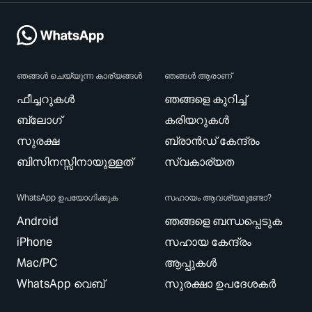
ഞങ്ങൾ ചെയ്യുന്ന കാര്യങ്ങൾ
ഞങ്ങൾ ആരാണ്
ഫീച്ചറുകൾ
ഞങ്ങളെ കുറിച്ച്
ബ്ലോഗ്
കരിയറുകൾ
സുരക്ഷ
ബ്രാൻഡ് കേന്ദ്രം
ബിസിനസ്സിനായുള്ളത്
സ്വകാര്യത
WhatsApp ഉപയോഗിക്കുക
സഹായം ആവശ്യമുണ്ടോ?
Android
ഞങ്ങളെ ബന്ധപ്പെടുക
iPhone
സഹായ കേന്ദ്രം
Mac/PC
ആപ്പുകൾ
WhatsApp വെബ്
സുരക്ഷാ ഉപദേശകർ