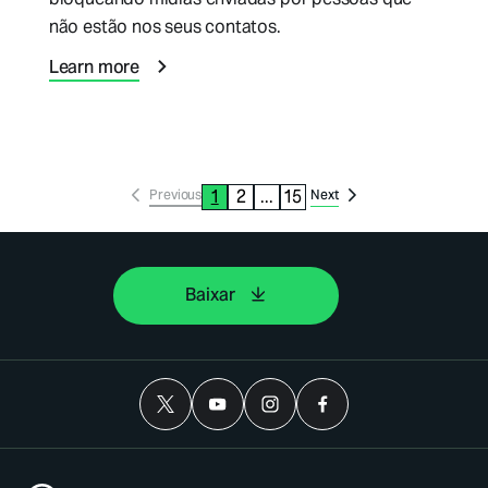
não estão nos seus contatos.
Learn more
1
2
...
15
Previous
Next
Baixar