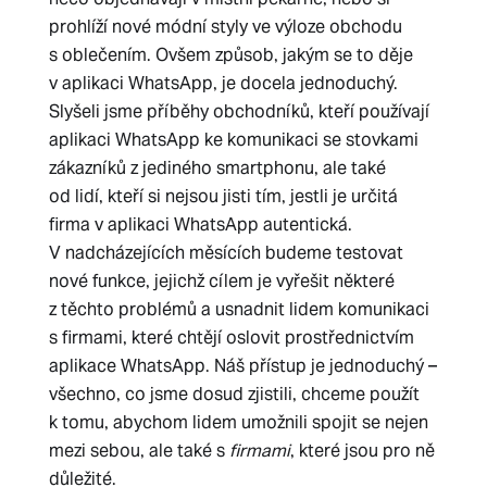
prohlíží nové módní styly ve výloze obchodu
s oblečením. Ovšem způsob, jakým se to děje
v aplikaci WhatsApp, je docela jednoduchý.
Slyšeli jsme příběhy obchodníků, kteří používají
aplikaci WhatsApp ke komunikaci se stovkami
zákazníků z jediného smartphonu, ale také
od lidí, kteří si nejsou jisti tím, jestli je určitá
firma v aplikaci WhatsApp autentická.
V nadcházejících měsících budeme testovat
nové funkce, jejichž cílem je vyřešit některé
z těchto problémů a usnadnit lidem komunikaci
s firmami, které chtějí oslovit prostřednictvím
aplikace WhatsApp. Náš přístup je jednoduchý –
všechno, co jsme dosud zjistili, chceme použít
k tomu, abychom lidem umožnili spojit se nejen
mezi sebou, ale také s
firmami
, které jsou pro ně
důležité.