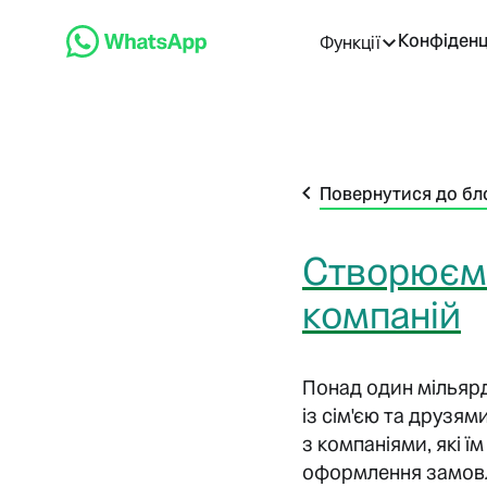
Конфіденц
Функції
Повернутися до бл
Створюємо
компаній
Понад один мільяр
із сім'єю та друзя
з компаніями, які ї
оформлення замовле