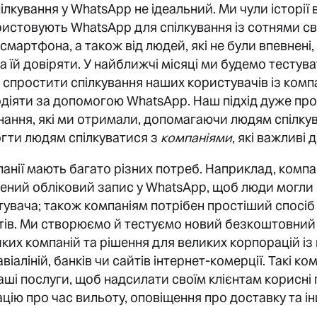
ілкування у WhatsApp не ідеальний. Ми чули історії 
ристовують WhatsApp для спілкування із сотнями сво
мартфона, а також від людей, які не були впевнені,
 їй довіряти. У найближчі місяці ми будемо тестува
й спростити спілкування наших користувачів із комп
діяти за допомогою WhatsApp. Наш підхід дуже пр
ання, які ми отримали, допомагаючи людям спілку
гти людям спілкуватися з
компаніями
, які важливі 
анії мають багато різних потреб. Наприклад, компан
ений обліковий запис у WhatsApp, щоб люди могли 
тувача; також компаніям потрібен простіший спосіб 
нтів. Ми створюємо й тестуємо новий безкоштовни
иких компаній та рішення для великих корпорацій із
авіаліній, банків чи сайтів інтернет-комерції. Такі к
ші послуги, щоб надсилати своїм клієнтам корисні
цію про час вильоту, оповіщення про доставку та ін