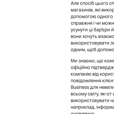
Але спосіб цього сп
магазинів, які вико
допомогою одного с
справжня і чи можна
усунути ці бар'єри 
вони хочуть взаємо
використовувати зн
одним, щоб допомо
Ми знаємо, що комп
офіційно підтвердж
компанію від корис
повідомлення кліє
Business для невел
всьому світу, як-от 
використовувати на
наприклад, інформа
оновлення.