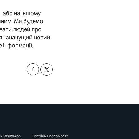
і або на іншому
ійним. Ми будемо
увати людей про
я і значущий новий
 інформації,
ти WhatsApp
Потрібна допомога?