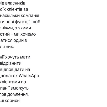
від власників
їх клієнтів за
 наскільки компанія
ти нові функції, щоб
аніями, з якими
остий – ми хочемо
ватися один з
для них.
ії хочуть мати
відрізнити
відповідати на
й додаток WhatsApp
 клієнтами по
омпанії зможуть
 повідомлення,
ші корисні