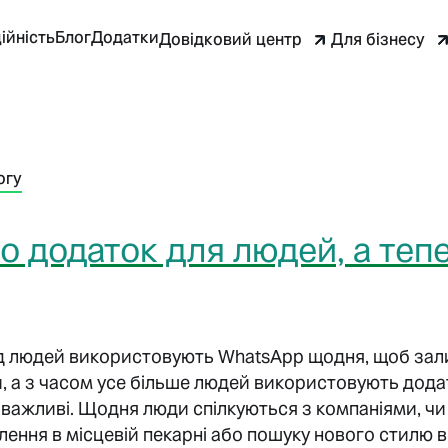
ійність
Блог
Додатки
Довідковий центр
Для бізнесу
огу
 додаток для людей, а тепе
д людей використовують WhatsApp щодня, щоб зали
ми, а з часом усе більше людей використовують дода
м важливі. Щодня люди спілкуються з компаніями, чи
ння в місцевій пекарні або пошуку нового стилю в 