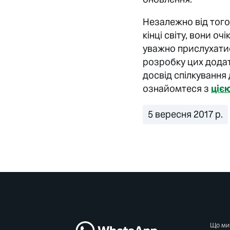
Незалежно від того,
кінці світу, вони о
уважно прислухатис
розробку цих додат
досвід спілкування
ознайомтеся з
ціє
5 вересня 2017 р.
Що ми