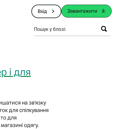
Завантажити
Вхід
Пошук у блозі:
р і для
шатися на зв'язку
ток для спілкування
 то для
магазині одягу.