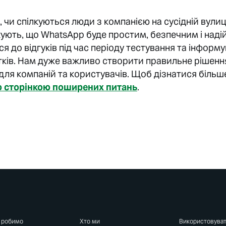
 чи спілкуються люди з компанією на сусідній вулиц
чікують, що WhatsApp буде простим, безпечним і над
я до відгуків під час періоду тестування та інформ
ків. Нам дуже важливо створити правильне рішенн
 для компаній та користувачів. Щоб дізнатися більше
ю сторінкою поширених питань
.
 робимо
Хто ми
Використовува